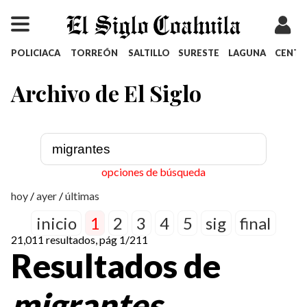
POLICIACA
TORREÓN
SALTILLO
SURESTE
LAGUNA
CENT
Archivo de El Siglo
opciones de búsqueda
hoy
/
ayer
/
últimas
inicio
1
2
3
4
5
sig
final
21,011 resultados, pág 1/211
Resultados de
migrantes