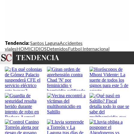
Tendencia:
Santos Laguna
Accidentes
viales
HOMICIDIOS
Detenidos
Futbol Internacional
TENDENCIA