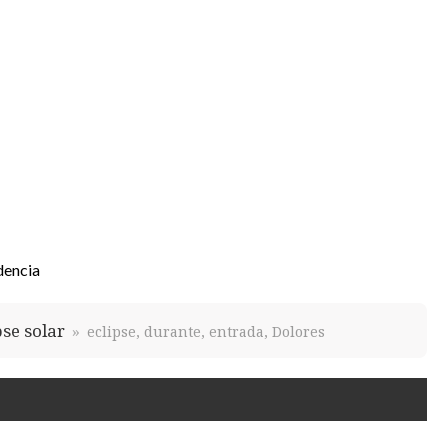
dencia
pse solar
eclipse, durante, entrada, Dolores