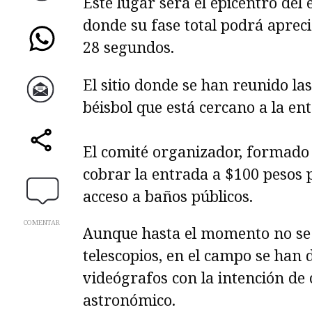
Este lugar será el epicentro del e
Twitter
donde su fase total podrá aprec
28 segundos.
WhatsApp
El sitio donde se han reunido l
béisbol que está cercano a la en
Correo
El comité organizador, formado p
comparte
cobrar la entrada a $100 pesos p
acceso a baños públicos.
COMENTAR
Aunque hasta el momento no se 
telescopios, en el campo se han 
videógrafos con la intención de
astronómico.