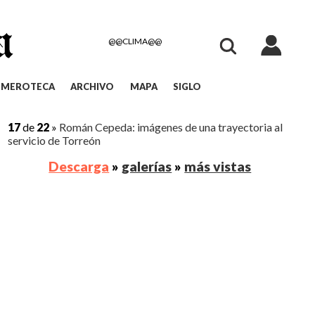
@@CLIMA@@
EMEROTECA
ARCHIVO
MAPA
SIGLO
17
de
22
»
Román Cepeda: imágenes de una trayectoria al
servicio de Torreón
Descarga
»
galerías
»
más vistas