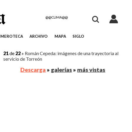
@@CLIMA@@
EMEROTECA
ARCHIVO
MAPA
SIGLO
21
de
22
»
Román Cepeda: imágenes de una trayectoria al
servicio de Torreón
Descarga
»
galerías
»
más vistas