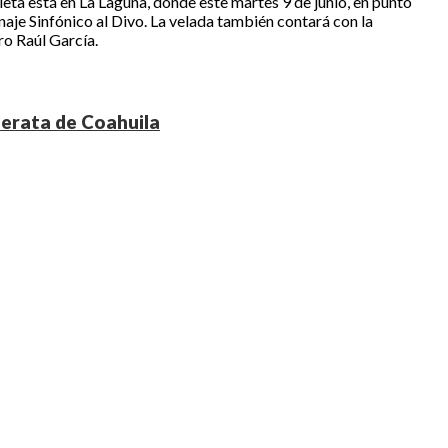
aleta está en La Laguna, donde este martes 9 de junio, en punto
aje Sinfónico al Divo. La velada también contará con la
ro Raúl García.
merata de Coahuila