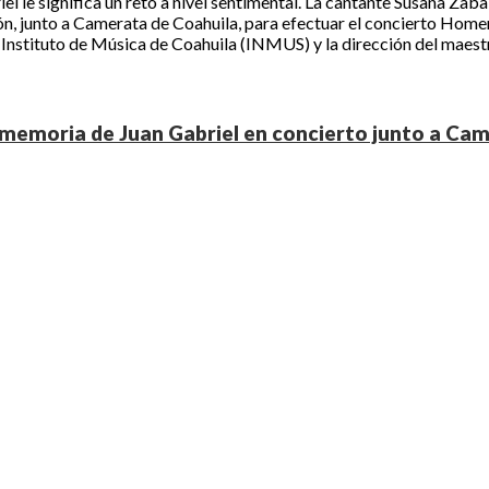
iel le significa un reto a nivel sentimental. La cantante Susana Zab
ón, junto a Camerata de Coahuila, para efectuar el concierto Homen
l Instituto de Música de Coahuila (INMUS) y la dirección del maest
 memoria de Juan Gabriel en concierto junto a Ca