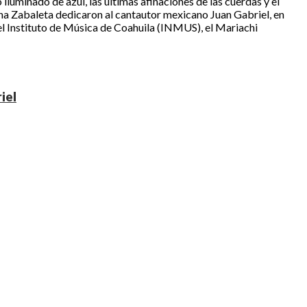
iluminado de azul, las últimas afinaciones de las cuerdas y el
na Zabaleta dedicaron al cantautor mexicano Juan Gabriel, en
del Instituto de Música de Coahuila (INMUS), el Mariachi
iel