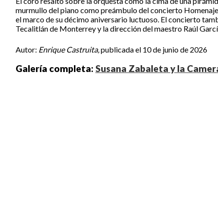
El coro resaltó sobre la orquesta como la cima de una pirámide
murmullo del piano como preámbulo del concierto Homenaje Si
el marco de su décimo aniversario luctuoso. El concierto tamb
Tecalitlán de Monterrey y la dirección del maestro Raúl Garcí
Autor:
Enrique Castruita,
publicada el 10 de junio de 2026
Galería completa:
Susana Zabaleta y la Camera