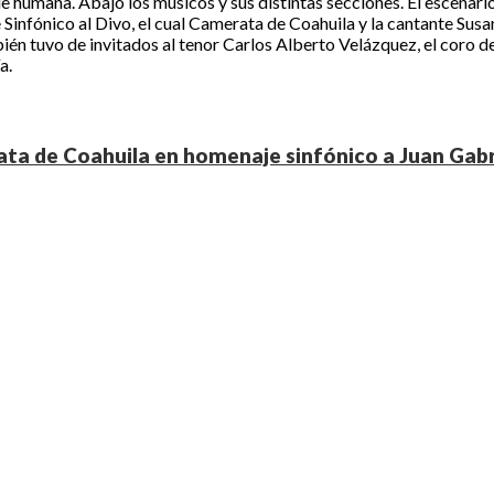
 humana. Abajo los músicos y sus distintas secciones. El escenario 
nfónico al Divo, el cual Camerata de Coahuila y la cantante Susa
ién tuvo de invitados al tenor Carlos Alberto Velázquez, el coro 
a.
ta de Coahuila en homenaje sinfónico a Juan Gabr